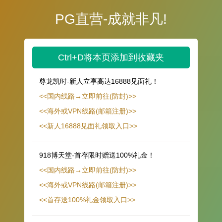
PG直营-成就非凡!
Ctrl+D将本页添加到收藏夹
尊龙凯时-新人立享高达16888见面礼！
<<国内线路→立即前往(防封)>>
<<海外或VPN线路(邮箱注册)>>
<<新人16888见面礼领取入口>>
918博天堂-首存限时赠送100%礼金！
<<国内线路→立即前往(防封)>>
<<海外或VPN线路(邮箱注册)>>
<<首存送100%礼金领取入口>>